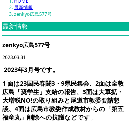
HOME
最新情報
zenkyo広島577号
最新情報
zenkyo広島577号
2023.03.31
2023
年
3
月号です。
1
面は
23
国民春闘
3
・
9
県民集会、
2
面は全教
広島「奨学生」支給の報告、
3
面は大軍拡・
大増税
NO!
の取り組みと尾道市教委要請懇
談、
4
面は広島市教委作成教材からの「第五
福竜丸」削除への抗議などです。