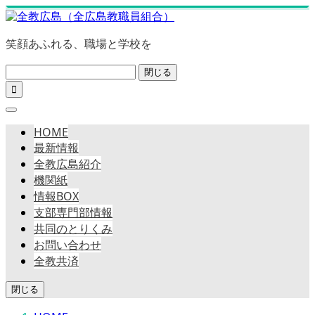
笑顔あふれる、職場と学校を
閉じる

HOME
最新情報
全教広島紹介
機関紙
情報BOX
支部専門部情報
共同のとりくみ
お問い合わせ
全教共済
閉じる