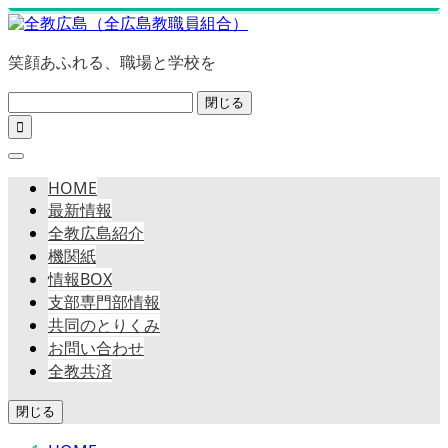
笑顔あふれる、職場と学校を
閉じる

HOME
最新情報
全教広島紹介
機関紙
情報BOX
支部専門部情報
共同のとりくみ
お問い合わせ
全教共済
閉じる