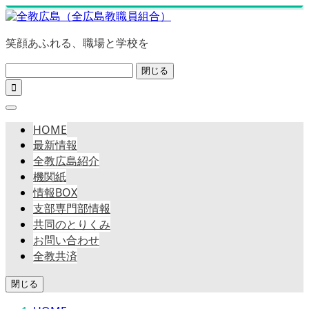
笑顔あふれる、職場と学校を
閉じる

HOME
最新情報
全教広島紹介
機関紙
情報BOX
支部専門部情報
共同のとりくみ
お問い合わせ
全教共済
閉じる