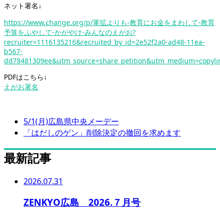
ネット署名↓
https://www.change.org/p/軍拡よりも-教育にお金をまわして-教育
予算をふやして-かがやけ-みんなのえがお?
recruiter=1116135216&recruited_by_id=2e52f2a0-ad48-11ea-
b567-
dd78481309ee&utm_source=share_petition&utm_medium=copyli
PDFはこちら↓
えがお署名
5/1(月)広島県中央メーデー
「はだしのゲン」削除決定の撤回を求めます
最新記事
2026.07.31
ZENKYO広島 2026.７月号