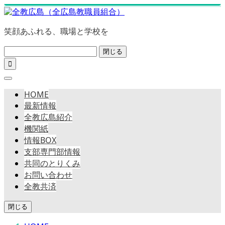
笑顔あふれる、職場と学校を
閉じる

HOME
最新情報
全教広島紹介
機関紙
情報BOX
支部専門部情報
共同のとりくみ
お問い合わせ
全教共済
閉じる