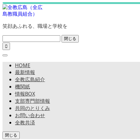
笑顔あふれる、職場と学校を
閉じる

HOME
最新情報
全教広島紹介
機関紙
情報BOX
支部専門部情報
共同のとりくみ
お問い合わせ
全教共済
閉じる