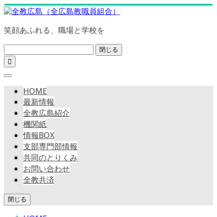
笑顔あふれる、職場と学校を
閉じる

HOME
最新情報
全教広島紹介
機関紙
情報BOX
支部専門部情報
共同のとりくみ
お問い合わせ
全教共済
閉じる