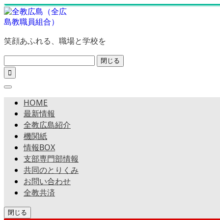
笑顔あふれる、職場と学校を
閉じる

HOME
最新情報
全教広島紹介
機関紙
情報BOX
支部専門部情報
共同のとりくみ
お問い合わせ
全教共済
閉じる